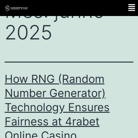
Mês:
junho
2025
How RNG (Random
Number Generator)
Technology Ensures
Fairness at 4rabet
Online Casino