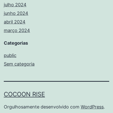
julho 2024
junho 2024
abril 2024
março 2024
Categorias
public
Sem categoria
COCOON RISE
Orgulhosamente desenvolvido com
WordPress
.