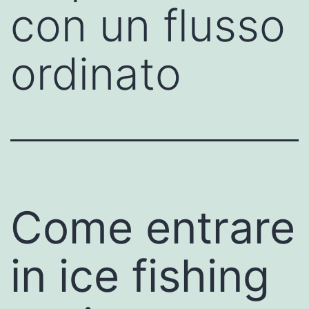
con un flusso
ordinato
Come entrare
in ice fishing