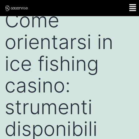
Come
orientarsi in
ice fishing
casino:
strumenti
disponibili