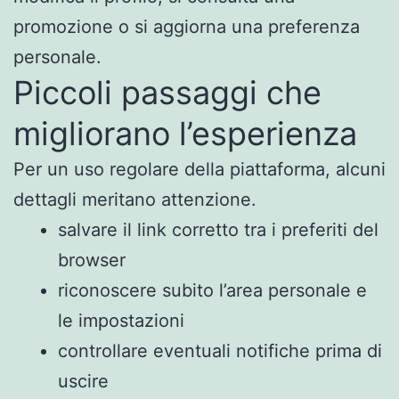
promozione o si aggiorna una preferenza
personale.
Piccoli passaggi che
migliorano l’esperienza
Per un uso regolare della piattaforma, alcuni
dettagli meritano attenzione.
salvare il link corretto tra i preferiti del
browser
riconoscere subito l’area personale e
le impostazioni
controllare eventuali notifiche prima di
uscire