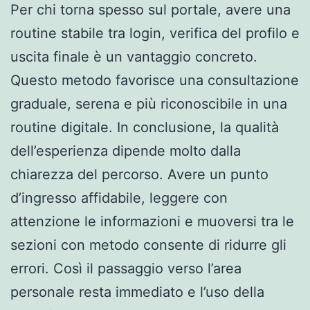
Per chi torna spesso sul portale, avere una
routine stabile tra login, verifica del profilo e
uscita finale è un vantaggio concreto.
Questo metodo favorisce una consultazione
graduale, serena e più riconoscibile in una
routine digitale. In conclusione, la qualità
dell’esperienza dipende molto dalla
chiarezza del percorso. Avere un punto
d’ingresso affidabile, leggere con
attenzione le informazioni e muoversi tra le
sezioni con metodo consente di ridurre gli
errori. Così il passaggio verso l’area
personale resta immediato e l’uso della