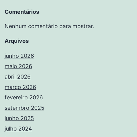
Comentários
Nenhum comentário para mostrar.
Arquivos
junho 2026
maio 2026
abril 2026
março 2026
fevereiro 2026
setembro 2025
junho 2025
julho 2024