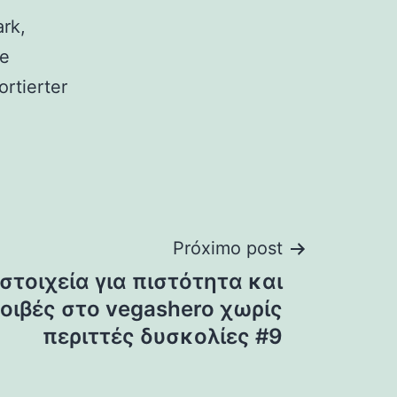
rk,
ie
rtierter
Próximo post
στοιχεία για πιστότητα και
οιβές στο vegashero χωρίς
περιττές δυσκολίες #9