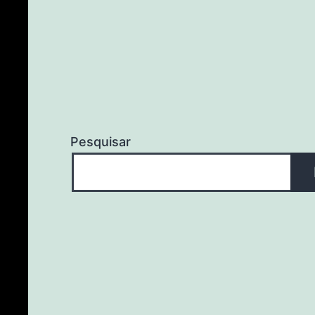
Pesquisar