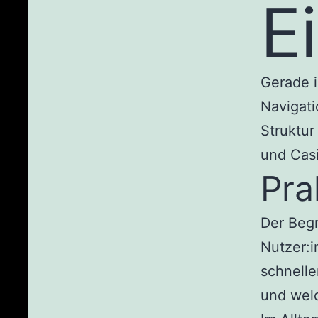
E
Gerade i
Navigati
Struktur
und Casi
Pra
Der Begr
Nutzer:i
schnelle
und welc