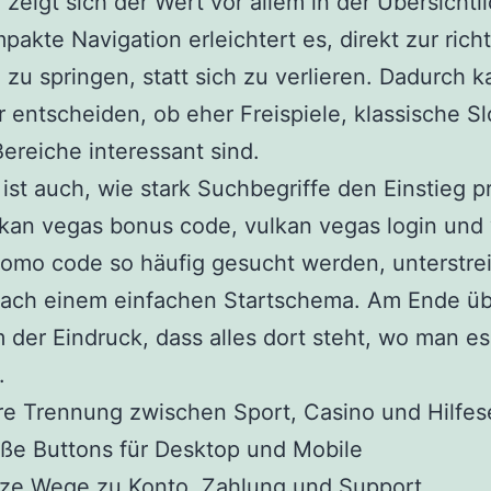
g zeigt sich der Wert vor allem in der Übersichtli
pakte Navigation erleichtert es, direkt zur rich
 zu springen, statt sich zu verlieren. Dadurch 
r entscheiden, ob eher Freispiele, klassische Sl
ereiche interessant sind.
g ist auch, wie stark Suchbegriffe den Einstieg p
kan vegas bonus code, vulkan vegas login und
omo code so häufig gesucht werden, unterstre
nach einem einfachen Startschema. Am Ende ü
m der Eindruck, dass alles dort steht, wo man es
.
re Trennung zwischen Sport, Casino und Hilfes
ße Buttons für Desktop und Mobile
rze Wege zu Konto, Zahlung und Support