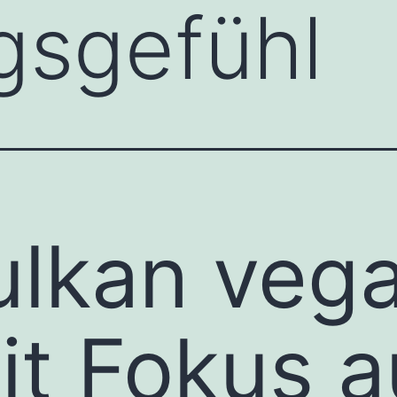
gsgefühl
ulkan veg
it Fokus a