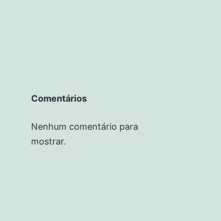
Comentários
Nenhum comentário para
mostrar.