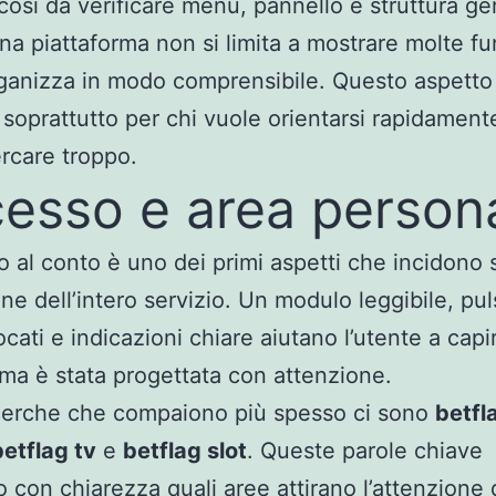
 così da verificare menu, pannello e struttura ge
a piattaforma non si limita a mostrare molte fu
ganizza in modo comprensibile. Questo aspetto
 soprattutto per chi vuole orientarsi rapidamen
rcare troppo.
esso e area person
o al conto è uno dei primi aspetti che incidono s
ne dell’intero servizio. Un modulo leggibile, pul
cati e indicazioni chiare aiutano l’utente a capi
rma è stata progettata con attenzione.
icerche che compaiono più spesso ci sono
betfl
betflag tv
e
betflag slot
. Queste parole chiave
 con chiarezza quali aree attirano l’attenzione 