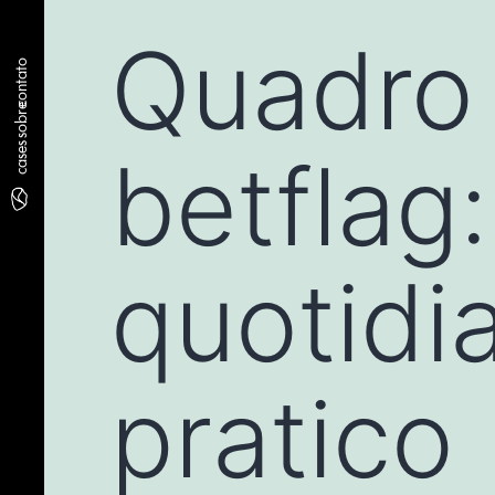
Quadro 
contato
sobre
cases
betflag
quotidi
pratico