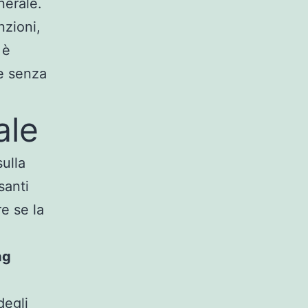
nerale.
nzioni,
 è
te senza
ale
ulla
santi
re se la
ag
degli