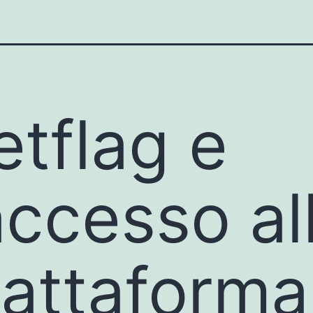
etflag e
’accesso al
iattaforma