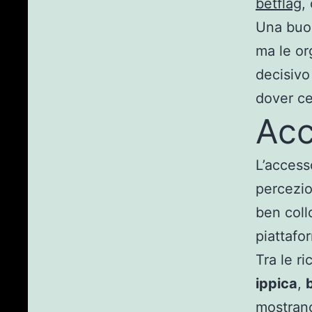
betflag
,
Una buon
ma le or
decisivo
dover ce
Acc
L’access
percezio
ben collo
piattafo
Tra le r
ippica
,
mostrano