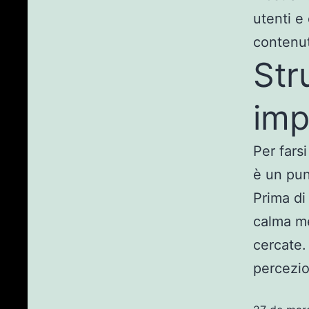
utenti e
contenut
Str
imp
Per farsi
è un pun
Prima di
calma me
cercate. 
percezio