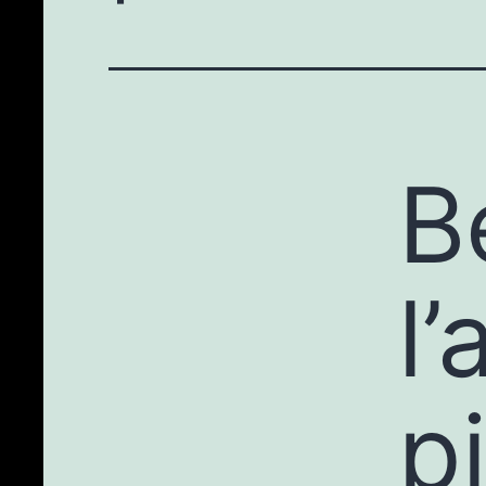
B
l
p