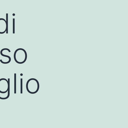
di
uso
glio