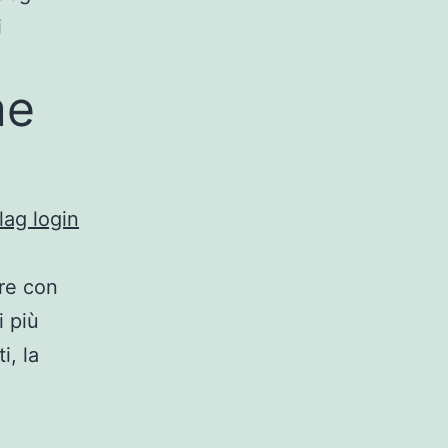
i
me
lag login
are con
i più
i, la