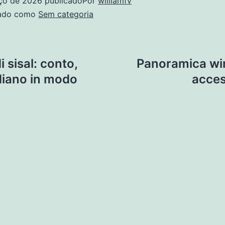
ço de 2026
publicado
Por
williamfv
zado como
Sem categoria
i sisal: conto,
Panoramica win
diano in modo
acces