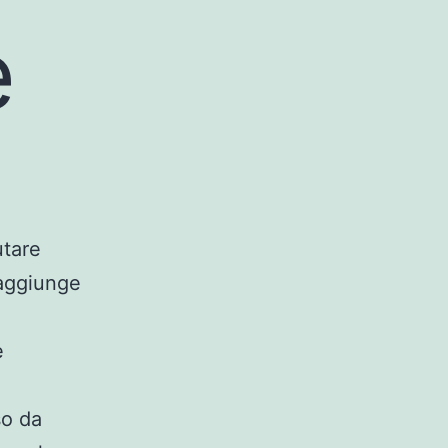
e
utare
raggiunge
e
so da