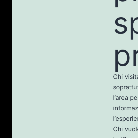
s
p
Chi visi
soprattu
l’area p
informaz
l’esperie
Chi vuol