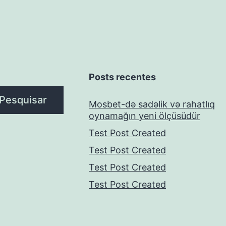
Posts recentes
Pesquisar
Mosbet-də sadəlik və rahatlıq
oynamağın yeni ölçüsüdür
Test Post Created
Test Post Created
Test Post Created
Test Post Created