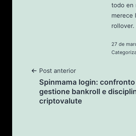
todo en 
merece l
rollover.
27 de mar
Categori
Post anterior
Spinmama login: confronto
gestione bankroll e discipli
criptovalute