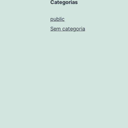
Categorias
public
Sem categoria