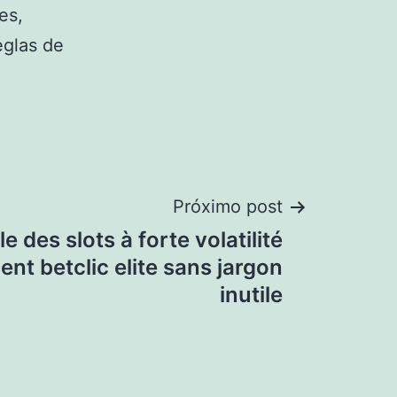
es,
eglas de
Próximo post
 des slots à forte volatilité
nt betclic elite sans jargon
inutile