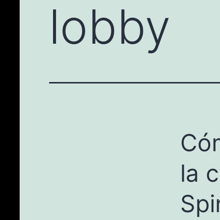
lobby
Cóm
la 
Sp