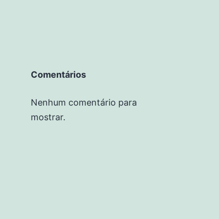
Comentários
Nenhum comentário para
mostrar.