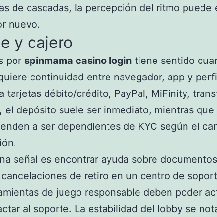
s de cascadas, la percepción del ritmo puede
or nuevo.
e y cajero
és por
spinmama casino login
tiene sentido cua
quiere continuidad entre navegador, app y perfi
a tarjetas débito/crédito, PayPal, MiFinity, tran
, el depósito suele ser inmediato, mientras que 
ienden a ser dependientes de KYC según el can
ión.
na señal es encontrar ayuda sobre documento
y cancelaciones de retiro en un centro de soport
amientas de juego responsable deben poder ac
actar al soporte. La estabilidad del lobby se not