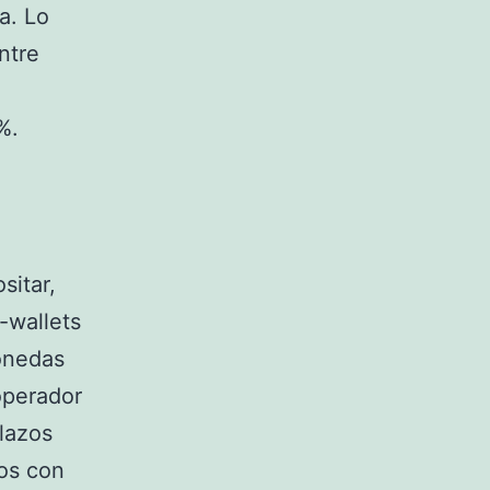
a. Lo
ntre
%.
sitar,
-wallets
monedas
operador
lazos
os con