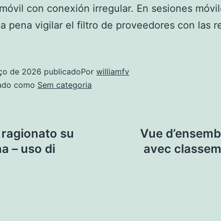
móvil con conexión irregular. En sesiones móvil
a pena vigilar el filtro de proveedores con las r
ço de 2026
publicado
Por
williamfv
zado como
Sem categoria
 ragionato su
Vue d’ensemble
na – uso di
avec classeme