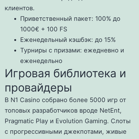
клиентов.
Приветственный пакет: 100% до
1000€ + 100 FS
Еженедельный кэшбэк: до 15%
Турниры с призами: ежедневно и
еженедельно
Игровая библиотека и
провайдеры
В N1 Casino собрано более 5000 игр от
топовых разработчиков вроде NetEnt,
Pragmatic Play и Evolution Gaming. Слоты
с прогрессивными джекпотами, живые