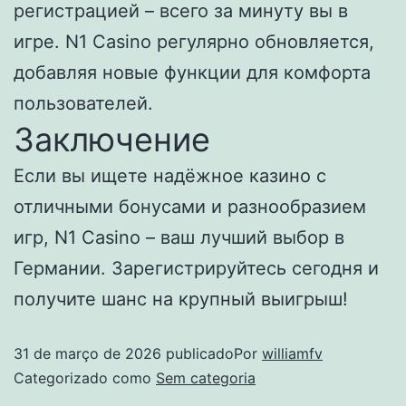
регистрацией – всего за минуту вы в
игре. N1 Casino регулярно обновляется,
добавляя новые функции для комфорта
пользователей.
Заключение
Если вы ищете надёжное казино с
отличными бонусами и разнообразием
игр, N1 Casino – ваш лучший выбор в
Германии. Зарегистрируйтесь сегодня и
получите шанс на крупный выигрыш!
31 de março de 2026
publicado
Por
williamfv
Categorizado como
Sem categoria