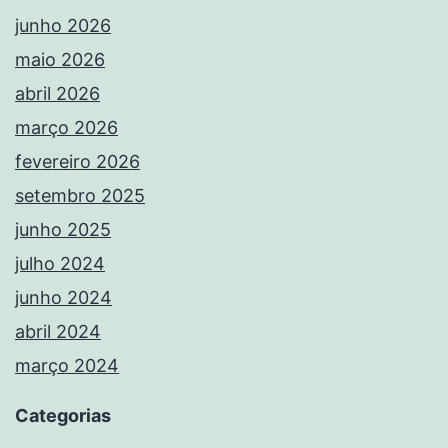
junho 2026
maio 2026
abril 2026
março 2026
fevereiro 2026
setembro 2025
junho 2025
julho 2024
junho 2024
abril 2024
março 2024
Categorias