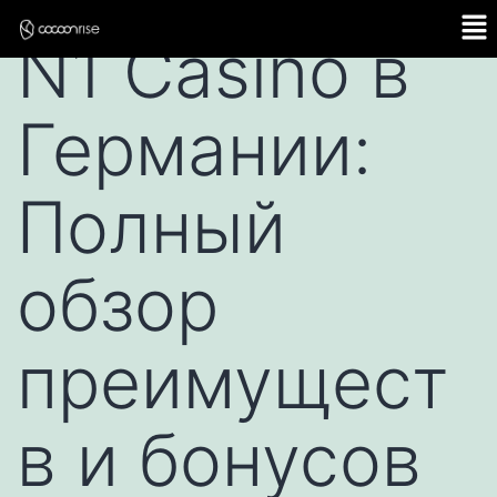
N1 Casino в
Германии:
Полный
обзор
преимущест
в и бонусов