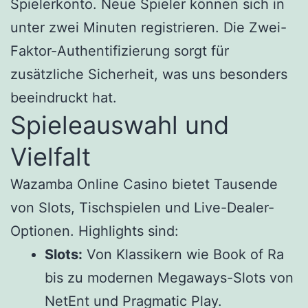
Spielerkonto. Neue Spieler können sich in
unter zwei Minuten registrieren. Die Zwei-
Faktor-Authentifizierung sorgt für
zusätzliche Sicherheit, was uns besonders
beeindruckt hat.
Spieleauswahl und
Vielfalt
Wazamba Online Casino bietet Tausende
von Slots, Tischspielen und Live-Dealer-
Optionen. Highlights sind:
Slots:
Von Klassikern wie Book of Ra
bis zu modernen Megaways-Slots von
NetEnt und Pragmatic Play.