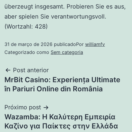
überzeugt insgesamt. Probieren Sie es aus,
aber spielen Sie verantwortungsvoll.
(Wortzahl: 428)
31 de março de 2026
publicado
Por
williamfv
Categorizado como
Sem categoria
Post anterior
MrBit Casino: Experiența Ultimate
în Pariuri Online din România
Próximo post
Wazamba: Η Καλύτερη Εμπειρία
Καζίνο για Παίκτες στην Ελλάδα