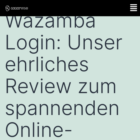
Wazamba
Login: Unser
ehrliches
Review zum
spannenden
Online-