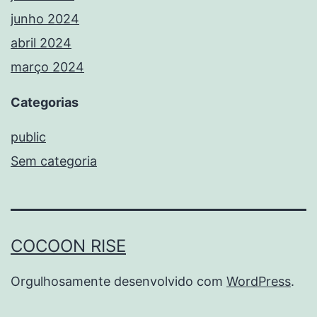
junho 2024
abril 2024
março 2024
Categorias
public
Sem categoria
COCOON RISE
Orgulhosamente desenvolvido com
WordPress
.