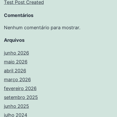
Test Post Created
Comentários
Nenhum comentário para mostrar.
Arquivos
junho 2026
maio 2026
abril 2026
março 2026
fevereiro 2026
setembro 2025
junho 2025
julho 2024