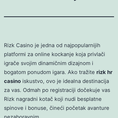
Rizk Casino je jedna od najpopularnijih
platformi za online kockanje koja privlači
igrače svojim dinamičnim dizajnom i
bogatom ponudom igara. Ako tražite
rizk hr
casino
iskustvo, ovo je idealna destinacija
za vas. Odmah po registraciji dočekuje vas
Rizk nagradni kotač koji nudi besplatne
spinove i bonuse, čineći početak avanture
nezaboravnim.