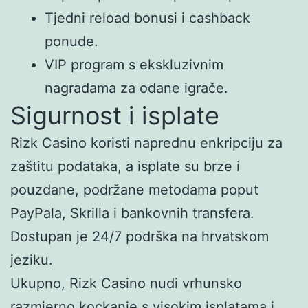
Tjedni reload bonusi i cashback
ponude.
VIP program s ekskluzivnim
nagradama za odane igrače.
Sigurnost i isplate
Rizk Casino koristi naprednu enkripciju za
zaštitu podataka, a isplate su brze i
pouzdane, podržane metodama poput
PayPala, Skrilla i bankovnih transfera.
Dostupan je 24/7 podrška na hrvatskom
jeziku.
Ukupno, Rizk Casino nudi vrhunsko
razmjerno kockanje s visokim isplatama i