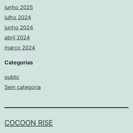
junho 2025
julho 2024
junho 2024
abril 2024
março 2024
Categorias
public
Sem categoria
COCOON RISE