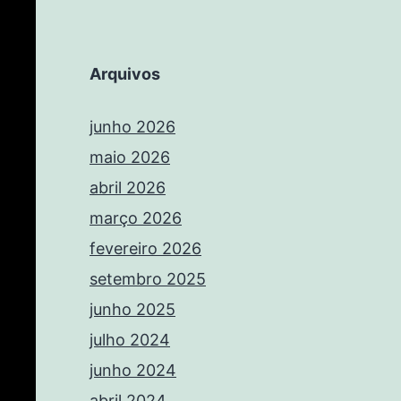
Arquivos
junho 2026
maio 2026
abril 2026
março 2026
fevereiro 2026
setembro 2025
junho 2025
julho 2024
junho 2024
abril 2024