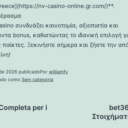
reece](https://nv-casino-online.gr.com/)**.
πέρασμα
sino συνδυάζει καινοτομία, αξιοπιστία και
ντα bonus, καθιστώντας το ιδανική επιλογή γ
 παίκτες. Ξεκινήστε σήμερα και ζήστε την απ
ίνη!
 de 2026
publicado
Por
williamfv
zado como
Sem categoria
Completa per i
bet3
Στοιχήματ