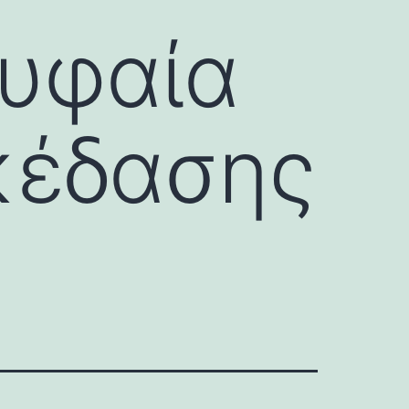
ρυφαία
κέδασης