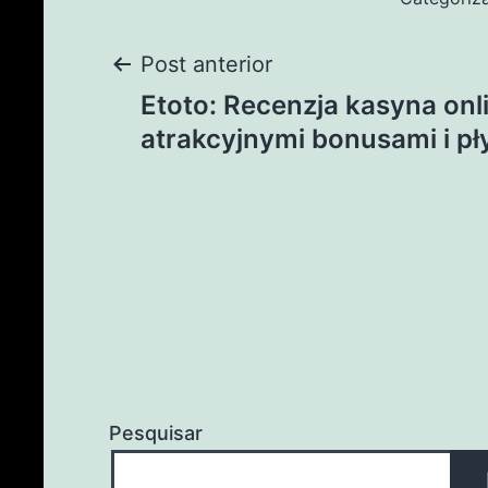
Post anterior
Etoto: Recenzja kasyna onl
atrakcyjnymi bonusami i p
Pesquisar