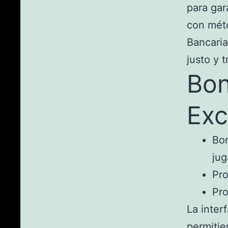
para gar
con mét
Bancaria
justo y 
Bon
Exc
Bon
jug
Pro
Pro
La inter
permitie