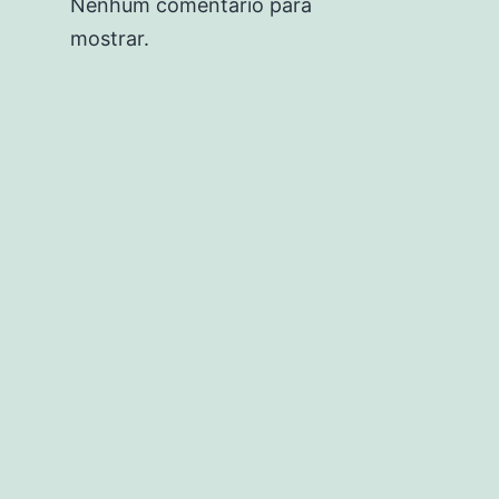
Nenhum comentário para
mostrar.