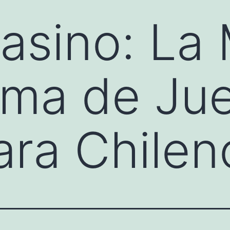
asino: La 
rma de Ju
ara Chilen