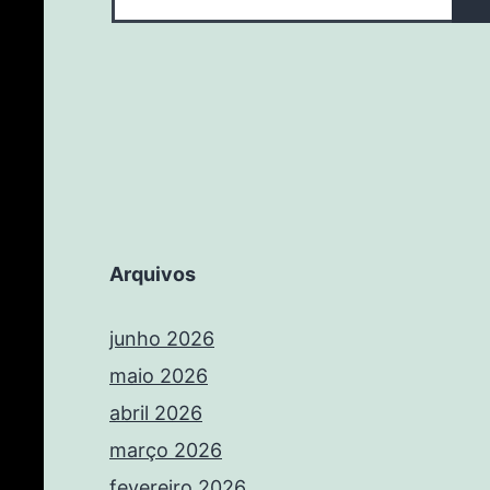
Arquivos
junho 2026
maio 2026
abril 2026
março 2026
fevereiro 2026