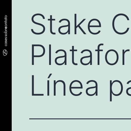
Stake C
contato
sobre
cases
Platafo
Línea p