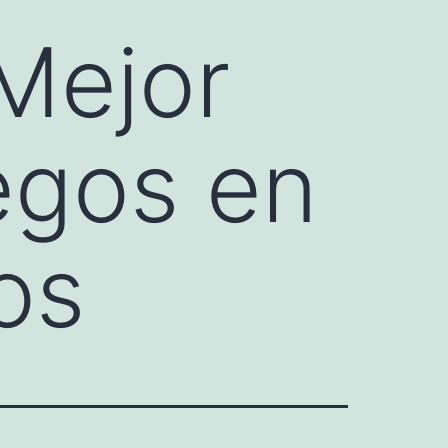
Mejor
egos en
os