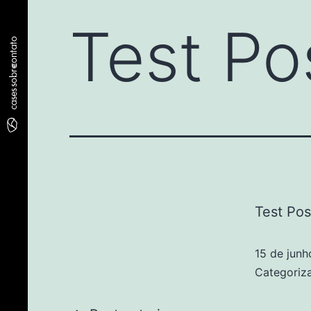
Test Po
contato
sobre
cases
Test Pos
15 de jun
Categori