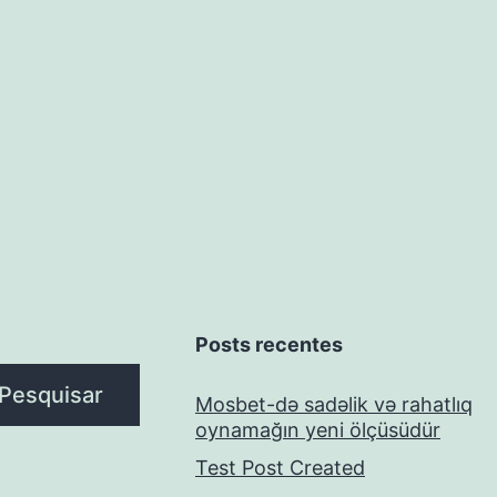
Posts recentes
Pesquisar
Mosbet-də sadəlik və rahatlıq
oynamağın yeni ölçüsüdür
Test Post Created