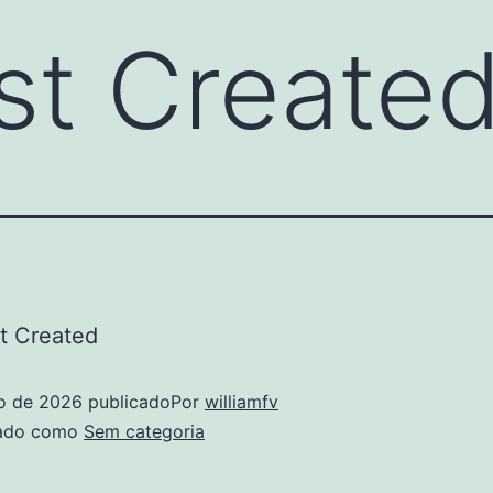
st Create
t Created
ho de 2026
publicado
Por
williamfv
zado como
Sem categoria