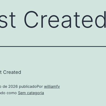
st Create
t Created
ho de 2026
publicado
Por
williamfv
zado como
Sem categoria