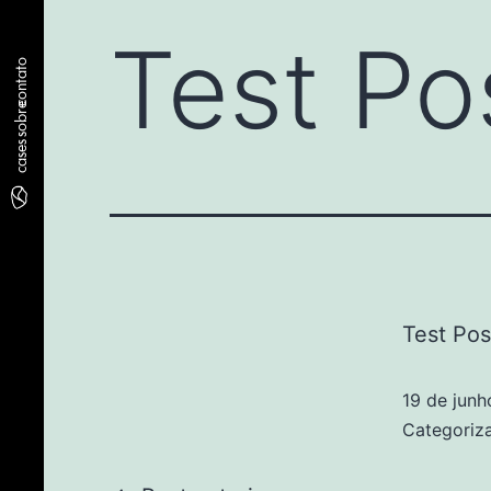
Test Po
contato
sobre
cases
Test Pos
19 de jun
Categori