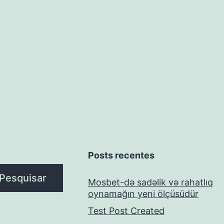
Posts recentes
Pesquisar
Mosbet-də sadəlik və rahatlıq
oynamağın yeni ölçüsüdür
Test Post Created