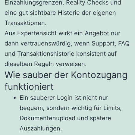
Einzahlungsgrenzen, Reality Checks und
eine gut sichtbare Historie der eigenen
Transaktionen.
Aus Expertensicht wirkt ein Angebot nur
dann vertrauenswürdig, wenn Support, FAQ
und Transaktionshistorie konsistent auf
dieselben Regeln verweisen.
Wie sauber der Kontozugang
funktioniert
Ein sauberer Login ist nicht nur
bequem, sondern wichtig für Limits,
Dokumentenupload und spätere
Auszahlungen.