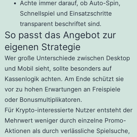
Achte immer darauf, ob Auto-Spin,
Schnellspiel und Einsatzschritte
transparent beschriftet sind.
So passt das Angebot zur
eigenen Strategie
Wer große Unterschiede zwischen Desktop
und Mobil sieht, sollte besonders auf
Kassenlogik achten. Am Ende schützt sie
vor zu hohen Erwartungen an Freispiele
oder Bonusmultiplikatoren.
Für Krypto-interessierte Nutzer entsteht der
Mehrwert weniger durch einzelne Promo-
Aktionen als durch verlässliche Spielsuche,