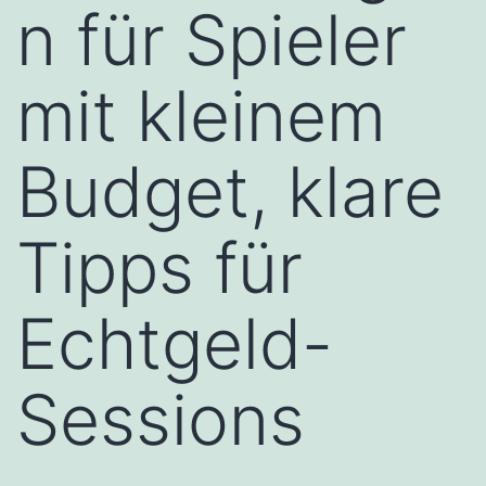
n für Spieler
mit kleinem
Budget, klare
Tipps für
Echtgeld-
Sessions