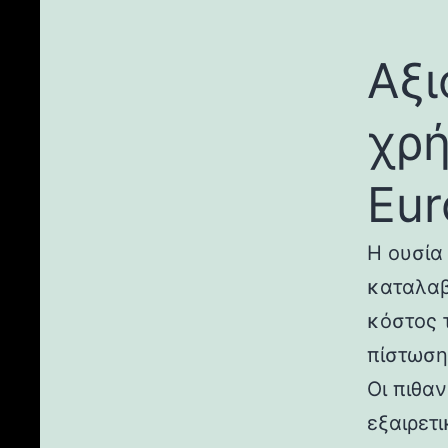
Αξι
χρή
Eur
Η ουσία
καταλαβ
κόστος 
πίστωση
Οι πιθα
εξαιρετι