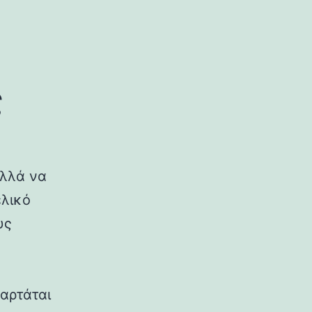
ς
αλλά να
ελικό
υς
ξαρτάται