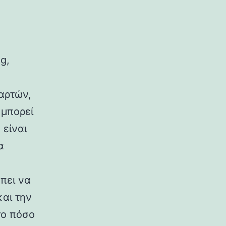
g,
αρτών,
 μπορεί
 είναι
α
πει να
και την
το πόσο