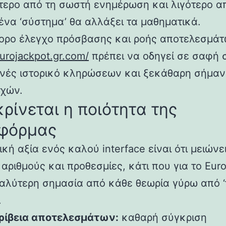
τερο από τη σωστή ενημέρωση και λιγότερο α
 ένα ‘σύστημα’ θα αλλάξει τα μαθηματικά.
γορο έλεγχο πρόσβασης και ροής αποτελεσμάτ
eurojackpot.gr.com/
πρέπει να οδηγεί σε σαφή 
νές ιστορικό κληρώσεων και ξεκάθαρη σήμα
χών.
ρίνεται η ποιότητα της
φόρμας
κή αξία ενός καλού interface είναι ότι μειώνε
αριθμούς και προθεσμίες, κάτι που για το Eur
γαλύτερη σημασία από κάθε θεωρία γύρω από ‘
.
ρίβεια αποτελεσμάτων:
καθαρή σύγκριση