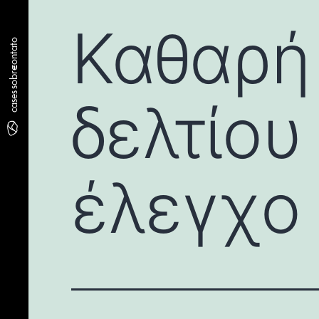
Καθαρή
contato
sobre
cases
δελτίου
έλεγχο 