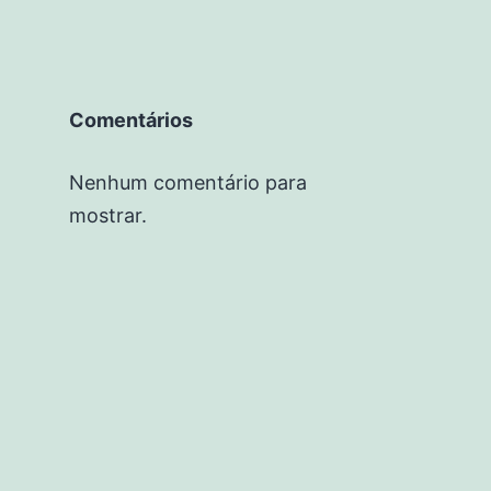
Comentários
Nenhum comentário para
mostrar.