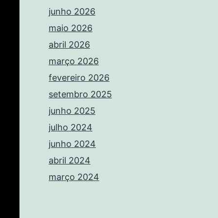
junho 2026
maio 2026
abril 2026
março 2026
fevereiro 2026
setembro 2025
junho 2025
julho 2024
junho 2024
abril 2024
março 2024