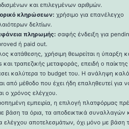
ρδισμένων και επιλεγμένων αριθμών.
τορικό κληρώσεων:
χρήσιμο για επανέλεγχο
λαιότερων δελτίων.
αφάνεια πληρωμής:
σαφής ένδειξη για pendin
roved ή paid out.
λος κατάθεσης, χρήσιμη θεωρείται η ύπαρξη κ
s και τραπεζικής μεταφοράς, επειδή ο παίκτης
άσει καλύτερα το budget του. Η ανάληψη καλό
ται από μέθοδο που έχει ήδη επαληθευτεί για ν
αι ο χρόνος ελέγχου.
ρροπημένη εμπειρία, η επιλογή πλατφόρμας πρέ
 με βάση τα όρια, τα αποδεικτικά συναλλαγών 
α ελέγχου αποτελεσμάτων, όχι μόνο με βάση 