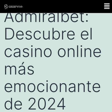
Admiralbet:
Descubre el
casino online
más
emocionante
de 2024