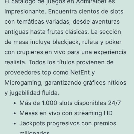
El catálogo de juegos en Admiralbet es
impresionante. Encuentra cientos de slots
con temáticas variadas, desde aventuras
antiguas hasta frutas clásicas. La sección
de mesa incluye blackjack, ruleta y póker
con crupieres en vivo para una experiencia
realista. Todos los títulos provienen de
proveedores top como NetEnt y
Microgaming, garantizando gráficos nítidos
y jugabilidad fluida.
Más de 1.000 slots disponibles 24/7
Mesas en vivo con streaming HD
Jackpots progresivos con premios
millonarios