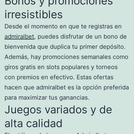
Bonos y promociones
irresistibles
Desde el momento en que te registras en
admiralbet
, puedes disfrutar de un bono de
bienvenida que duplica tu primer depósito.
Además, hay promociones semanales como
giros gratis en slots populares y torneos
con premios en efectivo. Estas ofertas
hacen que admiralbet es la opción preferida
para maximizar tus ganancias.
Juegos variados y de
alta calidad