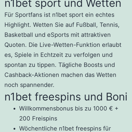
n1bet sport und Wetten
Für Sportfans ist n1bet sport ein echtes
Highlight. Wetten Sie auf Fußball, Tennis,
Basketball und eSports mit attraktiven
Quoten. Die Live-Wetten-Funktion erlaubt
es, Spiele in Echtzeit zu verfolgen und
spontan zu tippen. Tägliche Boosts und
Cashback-Aktionen machen das Wetten
noch spannender.
n1bet freespins und Boni
Willkommensbonus bis zu 1000 € +
200 Freispins
Wöchentliche n1bet freespins für