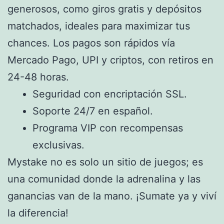
generosos, como giros gratis y depósitos
matchados, ideales para maximizar tus
chances. Los pagos son rápidos vía
Mercado Pago, UPI y criptos, con retiros en
24-48 horas.
Seguridad con encriptación SSL.
Soporte 24/7 en español.
Programa VIP con recompensas
exclusivas.
Mystake no es solo un sitio de juegos; es
una comunidad donde la adrenalina y las
ganancias van de la mano. ¡Sumate ya y viví
la diferencia!