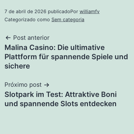
7 de abril de 2026
publicado
Por
williamfv
Categorizado como
Sem categoria
Post anterior
Malina Casino: Die ultimative
Plattform für spannende Spiele und
sichere
Próximo post
Slotpark im Test: Attraktive Boni
und spannende Slots entdecken