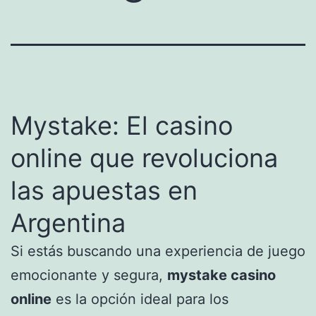
Mystake: El casino
online que revoluciona
las apuestas en
Argentina
Si estás buscando una experiencia de juego
emocionante y segura,
mystake casino
online
es la opción ideal para los