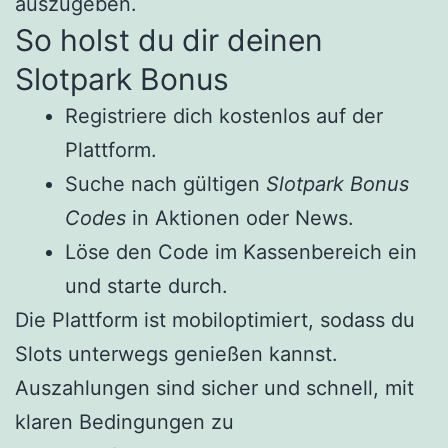
auszugeben.
So holst du dir deinen
Slotpark Bonus
Registriere dich kostenlos auf der
Plattform.
Suche nach gültigen
Slotpark Bonus
Codes
in Aktionen oder News.
Löse den Code im Kassenbereich ein
und starte durch.
Die Plattform ist mobiloptimiert, sodass du
Slots unterwegs genießen kannst.
Auszahlungen sind sicher und schnell, mit
klaren Bedingungen zu