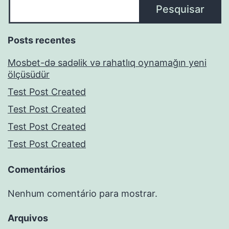
Pesquisar
Posts recentes
Mosbet-də sadəlik və rahatlıq oynamağın yeni
ölçüsüdür
Test Post Created
Test Post Created
Test Post Created
Test Post Created
Comentários
Nenhum comentário para mostrar.
Arquivos