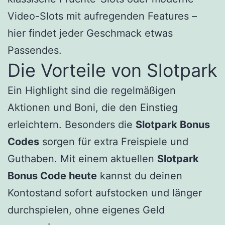
Video-Slots mit aufregenden Features –
hier findet jeder Geschmack etwas
Passendes.
Die Vorteile von Slotpark
Ein Highlight sind die regelmäßigen
Aktionen und Boni, die den Einstieg
erleichtern. Besonders die
Slotpark Bonus
Codes
sorgen für extra Freispiele und
Guthaben. Mit einem aktuellen
Slotpark
Bonus Code heute
kannst du deinen
Kontostand sofort aufstocken und länger
durchspielen, ohne eigenes Geld