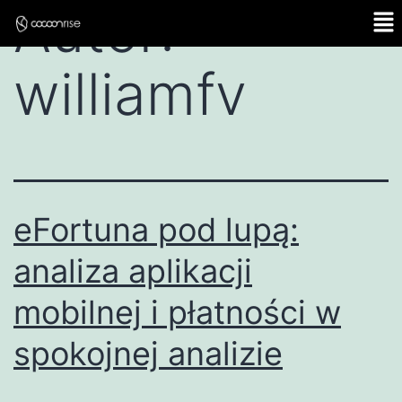
Autor:
williamfv
eFortuna pod lupą:
analiza aplikacji
mobilnej i płatności w
spokojnej analizie