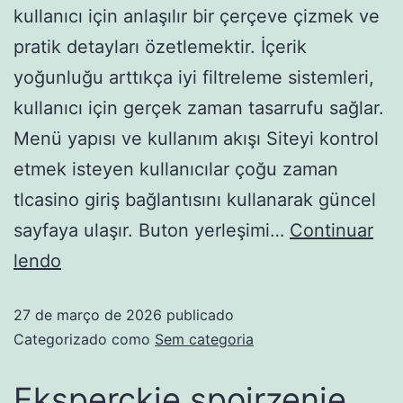
kullanıcı için anlaşılır bir çerçeve çizmek ve
pratik detayları özetlemektir. İçerik
yoğunluğu arttıkça iyi filtreleme sistemleri,
kullanıcı için gerçek zaman tasarrufu sağlar.
Menü yapısı ve kullanım akışı Siteyi kontrol
etmek isteyen kullanıcılar çoğu zaman
tlcasino giriş bağlantısını kullanarak güncel
sayfaya ulaşır. Buton yerleşimi…
Continuar
lendo
27 de março de 2026
publicado
Categorizado como
Sem categoria
Eksperckie spojrzenie