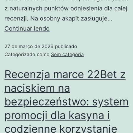
z naturalnych punktów odniesienia dla całej
recenzji. Na osobny akapit zasługuje…
Continuar lendo
27 de março de 2026
publicado
Categorizado como
Sem categoria
Recenzja marce 22Bet z
naciskiem na
bezpieczeństwo: system
promocji dla kasyna i
codzienne korzystanie