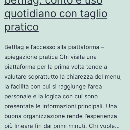
betflag: conto e uso
quotidiano con taglio
pratico
Betflag e l’accesso alla piattaforma –
spiegazione pratica Chi visita una
piattaforma per la prima volta tende a
valutare soprattutto la chiarezza del menu,
la facilità con cui si raggiunge l’area
personale e la logica con cui sono
presentate le informazioni principali. Una
buona organizzazione rende l’esperienza
più lineare fin dai primi minuti. Chi vuole…