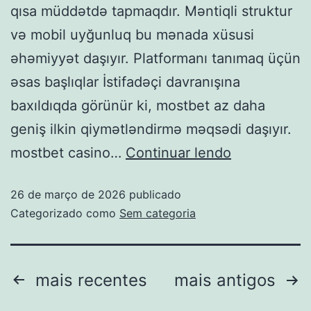
qısa müddətdə tapmaqdır. Məntiqli struktur
və mobil uyğunluq bu mənada xüsusi
əhəmiyyət daşıyır. Platformanı tanımaq üçün
əsas başlıqlar İstifadəçi davranışına
baxıldıqda görünür ki, mostbet az daha
geniş ilkin qiymətləndirmə məqsədi daşıyır.
mostbet casino…
Continuar lendo
26 de março de 2026
publicado
Categorizado como
Sem categoria
mais recentes
mais antigos