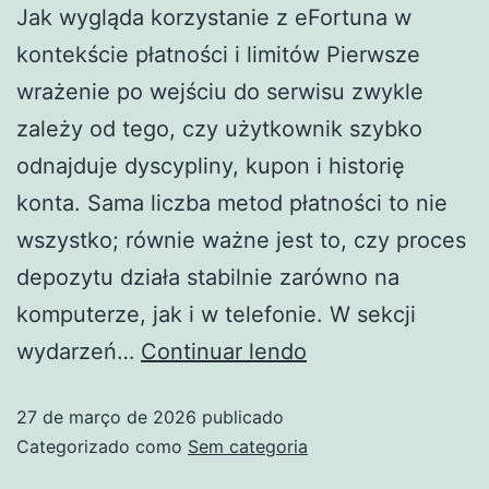
Jak wygląda korzystanie z eFortuna w
kontekście płatności i limitów Pierwsze
wrażenie po wejściu do serwisu zwykle
zależy od tego, czy użytkownik szybko
odnajduje dyscypliny, kupon i historię
konta. Sama liczba metod płatności to nie
wszystko; równie ważne jest to, czy proces
depozytu działa stabilnie zarówno na
komputerze, jak i w telefonie. W sekcji
wydarzeń…
Continuar lendo
27 de março de 2026
publicado
Categorizado como
Sem categoria