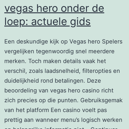
vegas hero onder de
loep: actuele gids
Een deskundige kijk op Vegas hero Spelers
vergelijken tegenwoordig snel meerdere
merken. Toch maken details vaak het
verschil, zoals laadsnelheid, filteropties en
duidelijkheid rond betalingen. Deze
beoordeling van vegas hero casino richt
zich precies op die punten. Gebruiksgemak
van het platform Een casino voelt pas
prettig aan wanneer menu’s logisch werken