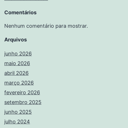
Comentários
Nenhum comentário para mostrar.
Arquivos
junho 2026
maio 2026
abril 2026
março 2026
fevereiro 2026
setembro 2025
junho 2025
julho 2024